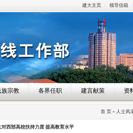
建大主页
领导信箱
民族宗教
各界任职
建言献策
资
首 页
»
人士风
对西部高校扶持力度 提高教育水平